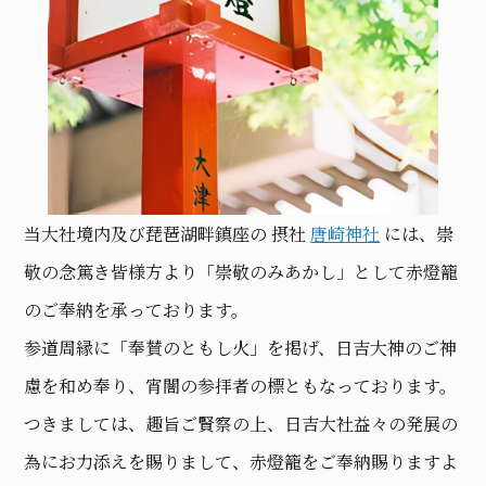
当大社境内及び琵琶湖畔鎮座の 摂社
唐崎神社
には、崇
敬の念篤き皆様方より「崇敬のみあかし」として赤燈籠
のご奉納を承っております。
参道周縁に「奉賛のともし火」を掲げ、日吉大神のご神
慮を和め奉り、宵闇の参拝者の標ともなっております。
つきましては、趣旨ご賢察の上、日吉大社益々の発展の
為にお力添えを賜りまして、赤燈籠をご奉納賜りますよ