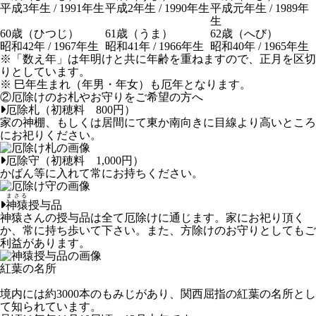
平成3年生 / 1991年生
平成2年生 / 1990年生
平成元年生 / 1989年
生
60
歳（ひつじ）
61
歳（うま）
62
歳（へび）
昭和42年 / 1967年生
昭和41年 / 1966年生
昭和40年 / 1965年生
※「数え年」は年明けと共に年齢を重ねますので、正月を区切
りとしています。
※ 巳年生まれ（年男・年女）も厄年となります。
②厄除けのお札やお守りをご希望の方へ
厄除札（初穂料 800円）
家の神棚、もしくは居間にて東か南向きに目線より高いところ
にお祀りください。
厄除守（初穂料 1,000円）
かばん等に入れて常にお持ちください。
まさる
神猿
授与品
神猿さんの授与品は全て厄除けに通じます。家にお祀り頂く
か、常に持ち歩いて下さい。また、方除けのお守りとしてもご
利益があります。
紅葉の名所
境内には約3000本のもみじがあり、関西屈指の紅葉の名所とし
て知られています。