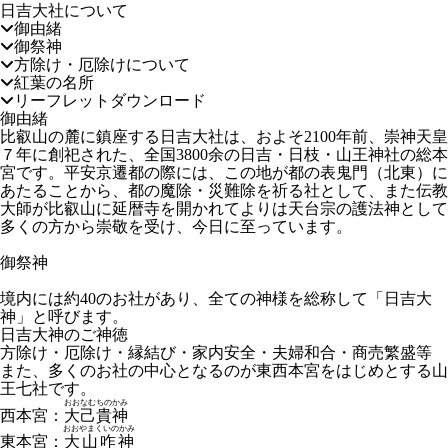
日吉大社について
御由緒
御祭神
方除け・厄除けについて
紅葉の名所
リーフレットダウンロード
御由緒
比叡山の麓に鎮座する日吉大社は、およそ2100年前、崇神天皇
７年に創祀された、全国3800余の日吉・日枝・山王神社の総本
宮です。平安京遷都の際には、この地が都の表鬼門（北東）に
あたることから、都の魔除・災難除を祈る社として、また伝教
大師が比叡山に延暦寺を開かれてよりは天台宗の護法神として
多くの方から崇敬を受け、今日に至っています。
御祭神
境内には約40のお社があり、全ての神様を総称して「日吉大
神」と呼びます。
日吉大神のご神徳
方除け・厄除け・縁結び・家内安全・夫婦和合・商売繁盛等
また、多くのお社の中心となるのが東西本宮をはじめとする山
王七社です。
おおなむちのかみ
西本宮：
大己貴神
おおやまくいのかみ
東本宮：
大山咋神