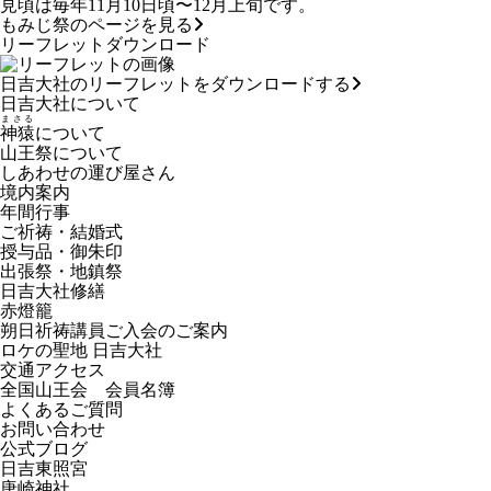
見頃は毎年11月10日頃〜12月上旬です。
もみじ祭のページを見る
リーフレットダウンロード
日吉大社のリーフレットをダウンロードする
日吉大社について
まさる
神猿
について
山王祭について
しあわせの運び屋さん
境内案内
年間行事
ご祈祷・結婚式
授与品・御朱印
出張祭・地鎮祭
日吉大社修繕
赤燈籠
朔日祈祷講員ご入会のご案内
ロケの聖地 日吉大社
交通アクセス
全国山王会 会員名簿
よくあるご質問
お問い合わせ
公式ブログ
日吉東照宮
唐崎神社