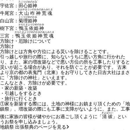
たごりひめのかみ
宇佐宮：
田心姫神
おおやまくいのかみのあらみたま
牛尾宮：
大山咋神荒魂
くくりひめのかみ
白山宮：
菊理姫神
かもたまよりひめのかみ
樹下宮：
鴨玉依姫神
かもたまよりひめのかみのあらみたま
三宮 ：
鴨玉依姫神荒魂
方除け・厄除けについて
方除け
方除けとは方角や方位による災いを除けることです。
引っ越しや旅行の際に、知らないうちに悪い方角に行かれた
り、また、家の増改築などで悪い方位の所を工事したりすると
災いが起こる場合があり、それを防ぐことが必要です。 古来
より京の都の表鬼門（北東）をお守りしてきた日吉大社はまさ
に「方除けの神社」といえます。
こんなとき、方除けが必要です。
・家の新築・改築
・引越しをするとき
・旅行に行くとき
①家を新築する際には、土地の神様にお鎮まり頂くための「地
鎮祭」、増改築の際にも工事に支障がないように、また、工事
きよはらい
後に家族の皆様が健やかにお過ごし頂くように「
清祓
」とい
うお祭を申し込みましょう。
地鎮祭 出張祭典のページを見る