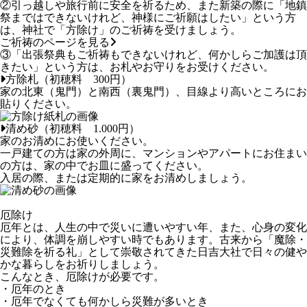
②引っ越しや旅行前に安全を祈るため、また新築の際に「地鎮
祭まではできないけれど、神様にご祈願はしたい」という方
は、神社で「方除け」のご祈祷を受けましょう。
ご祈祷のページを見る
③「出張祭典もご祈祷もできないけれど、何かしらご加護は頂
きたい」という方は、お札やお守りをお受けください。
方除札（初穂料 300円）
家の北東（鬼門）と南西（裏鬼門）、目線より高いところにお
貼りください。
清め砂（初穂料 1.000円）
家のお清めにお使いください。
一戸建ての方は家の外周に、マンションやアパートにお住まい
の方は、家の中でお皿に盛ってください。
入居の際、または定期的に家をお清めしましょう。
厄除け
厄年とは、人生の中で災いに遭いやすい年、また、心身の変化
により、体調を崩しやすい時でもあります。古来から「魔除・
災難除を祈る礼」として崇敬されてきた日吉大社で日々の健や
かな暮らしをお祈りしましょう。
こんなとき、厄除けが必要です。
・厄年のとき
・厄年でなくても何かしら災難が多いとき