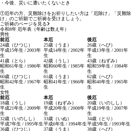
・今後、災いに遭いたくないとき
①厄年の方、災難除けをお祈りしたい方は「厄除け」「災難除
け」のご祈願でご祈祷を受けましょう。
ご祈祷のページを見る
令和8年 厄年表
（年齢は数え年）
男性
前厄
本厄
後厄
24
歳（ひつじ）
25
歳（うま）
26
歳（へび）
平成15年生 / 2003年
平成14年生 / 2002年
平成13年生 / 2001年
生
生
生
41
歳（とら）
42
歳（うし）
43
歳（ねずみ）
昭和61年生 / 1986年
昭和60年生 / 1985年
昭和59年生 / 1984年
生
生
生
60
歳（ひつじ）
61
歳（うま）
62
歳（へび）
昭和42年生 / 1967年
昭和41年生 / 1966年
昭和40年生 / 1965年
生
生
生
女性
前厄
本厄
後厄
18
歳（うし）
19
歳（ねずみ）
20
歳（いのしし）
平成21年生 / 2009年
平成20年生 / 2008年
平成19年生 / 2007年
生
生
生
32
歳（いのしし）
33
歳（いぬ）
34
歳（とり）
平成7年生 / 1995年生
平成6年生 / 1994年生
平成5年生 / 1993年生
36
歳（ひつじ）
37
歳（うま）
38
歳（へび）